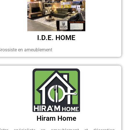
I.D.E. HOME
Grossiste en ameublement
Hiram Home