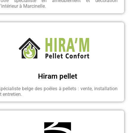
Votre spécialiste en ameublement et décoration
’intérieur à Marcinelle.
Hiram pellet
pécialiste belge des poêles à pellets : vente, installation
t entretien.