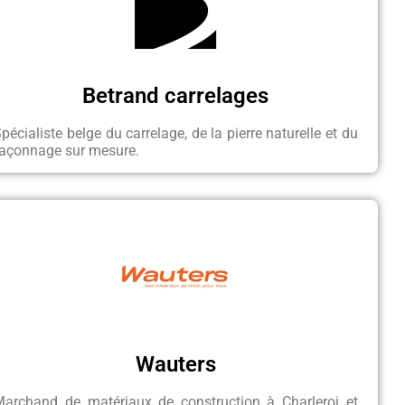
Betrand carrelages
pécialiste belge du carrelage, de la pierre naturelle et du
façonnage sur mesure.
Wauters
Marchand de matériaux de construction à Charleroi et