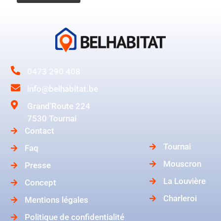
0473 290 408
info@belhabitat.be
Grand'Route 224
7530 Tournai
Contact
Tournai
Faq
Mouscron
Presse
La Louvière
Concept
Charleroi
Mentions légales
Politique de confidentialité