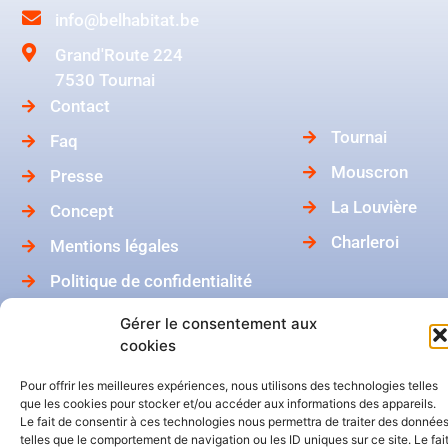
info@belhabitat.be
Grand'Route 224
7530 Tournai
Contact
Tournai
Faq
Mouscron
Presse
La Louvière
Concept
Charleroi
Mentions légales
Politique de confidentialité
Catalogue BelHabitat
Gérer le consentement aux
cookies
Dans ma boîte mail
Pour offrir les meilleures expériences, nous utilisons des technologies telles
que les cookies pour stocker et/ou accéder aux informations des appareils.
Le fait de consentir à ces technologies nous permettra de traiter des donnée
telles que le comportement de navigation ou les ID uniques sur ce site. Le fai