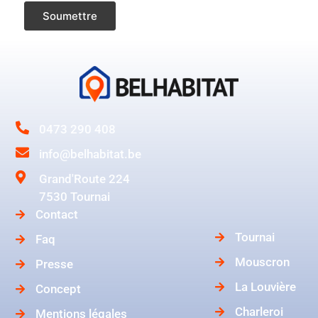
0473 290 408
info@belhabitat.be
Grand'Route 224
7530 Tournai
Contact
Tournai
Faq
Mouscron
Presse
La Louvière
Concept
Charleroi
Mentions légales