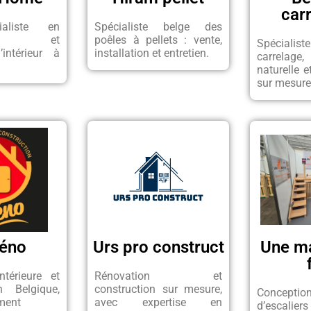
car
ialiste en
Spécialiste belge des
ment et
poêles à pellets : vente,
Spéciali
’intérieur à
installation et entretien.
carrelage
naturelle 
sur mesure
Réno
Urs pro construct
Une ma
ntérieure et
Rénovation et
n Belgique,
construction sur mesure,
Concept
ment
avec expertise en
d’escalie