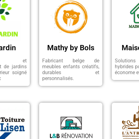
ardin
Mathy by Bols
Mais
ien et
Fabricant belge de
Solutions
 de jardins
meubles enfants créatifs,
hybrides p
rieur soigné
durables et
économe et
x
personnalisés.