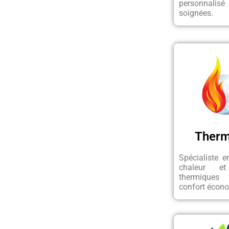
personnalisé 
soignées.
Therm
Spécialiste 
chaleur et
thermique
confort écon