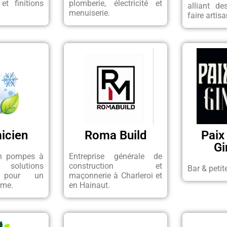
et finitions
plomberie, électricité et
alliant de
menuiserie.
faire artisa
icien
Roma Build
Paix
G
en pompes à
Entreprise générale de
 solutions
construction et
Bar & petit
s pour un
maçonnerie à Charleroi et
ome.
en Hainaut.