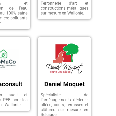
cation et
Ferronnerie d’art et
ation de l’eau
constructions métalliques
eau 100% saine
sur mesure en Wallonie.
icro-polluants
e.
consult
Daniel Moquet
en audit et
Spécialiste de
ion PEB pour les
l’aménagement extérieur :
en Wallonie.
allées, cours, terrasses et
clôtures sur mesure en
Belgique.