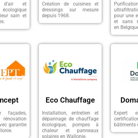
r d’air et
Création de cuisines et
Purifi
écologique
dressings sur mesure
ultrafiltr
ieur sain et
depuis 1968.
pour une 
es.
et sans m
en Belgiqu
ncept
Eco Chauffage
Doma
e façades,
Installation, entretien et
Expert 
énovation
dépannage de chauffage
certificat
vec garantie
écologique, pompes à
bâtiments 
lonie.
chaleur et panneaux
solaires en Wallonie.