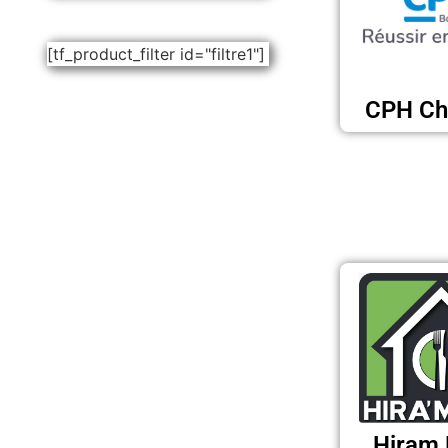
[tf_product_filter id="filtre1"]
CPH Cha
Hiram