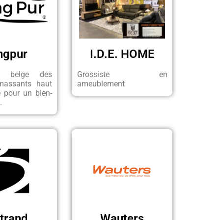
ngpur
I.D.E. HOME
ste belge des
Grossiste en
 massants haut
ameublement
pour un bien-
.
trand
Wauters