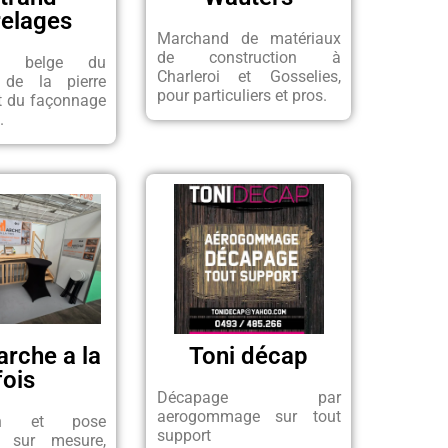
relages
Marchand de matériaux
de construction à
ste belge du
Charleroi et Gosselies,
, de la pierre
pour particuliers et pros.
et du façonnage
.
rche a la
Toni décap
fois
Décapage par
aerogommage sur tout
ion et pose
support
rs sur mesure,