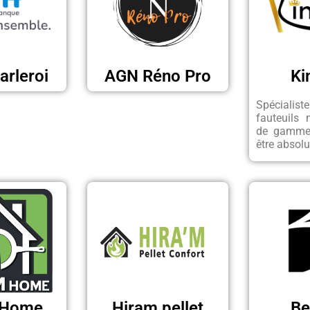
rleroi
AGN Réno Pro
Ki
Spéciali
fauteuils
de gamme 
être absolu
 Home
Hiram pellet
Be