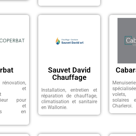
rbat
Sauvet David
Cabara
Chauffage
énovation,
Menuiser
ion et
spécialis
Installation, entretien et
t
volets, 
réparation de chauffage,
térieur pour
solaires 
climatisation et sanitaire
iers et
Charleroi.
en Wallonie.
nnels en