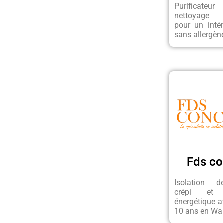
Purificateu
nettoyage 
pour un intér
sans allergèn
Fds co
Isolation d
crépi et r
énergétique a
10 ans en Wal