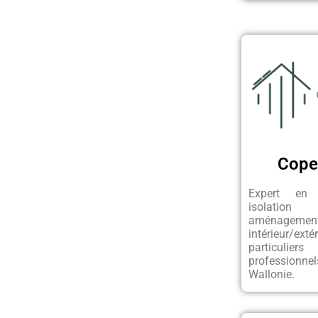
Cope
Expert en r
isolat
aménagemen
intérieur/ex
particul
professio
Wallonie.