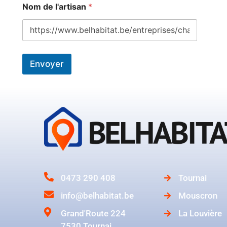
Nom de l'artisan
*
Envoyer
0473 290 408
Tournai
info@belhabitat.be
Mouscron
Grand'Route 224
La Louvière
7530 Tournai