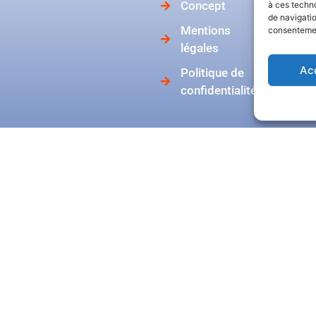
No
Concept
à ces techn
de navigatio
Not
Mentions
consentement
légales
Ac
Politique de
confidentialité