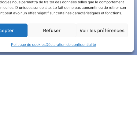
tre Facebook
ologies nous permettra de traiter des données telles que le comportement
n ou les ID uniques sur ce site. Le fait de ne pas consentir ou de retirer son
re LinkedIn
 peut avoir un effet négatif sur certaines caractéristiques et fonctions.
cepter
Refuser
Voir les préférences
Politique de cookies
Déclaration de confidentialité