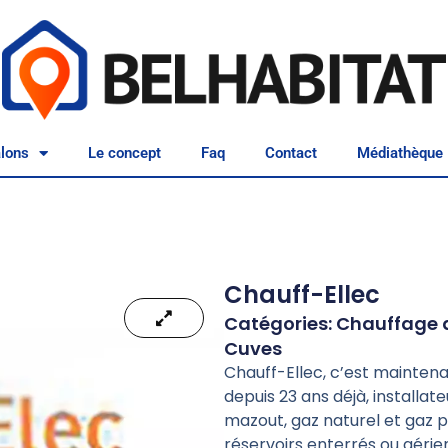
lons
Le concept
Faq
Contact
Médiathèque
Chauff-Ellec
Catégories:
Chauffage a
Cuves
Chauff-Ellec, c’est maintena
depuis 23 ans déjà, installa
mazout, gaz naturel et gaz p
réservoirs enterrés ou aérie