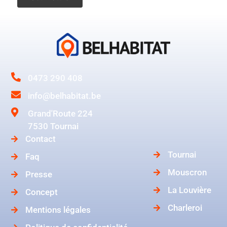
0473 290 408
info@belhabitat.be
Grand'Route 224
7530 Tournai
Contact
Tournai
Faq
Mouscron
Presse
La Louvière
Concept
Charleroi
Mentions légales