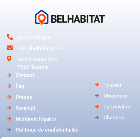
0473 290 408
info@belhabitat.be
Grand'Route 224
7530 Tournai
Contact
Tournai
Faq
Mouscron
Presse
La Louvière
Concept
Charleroi
Mentions légales
Politique de confidentialité