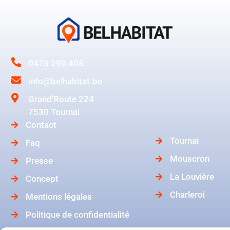
0473 290 408
info@belhabitat.be
Grand'Route 224
7530 Tournai
Contact
Tournai
Faq
Mouscron
Presse
La Louvière
Concept
Charleroi
Mentions légales
Politique de confidentialité